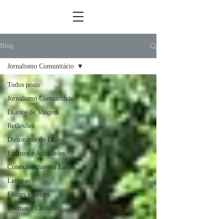
Blog
Jornalismo Comunitário
Todos posts
Jornalismo Comunitário
Diários de Viagem
Reflexões
Dicionário do Diabo
Eventos e Atividades
Conexão América Latina
Leituras
Filmes e Séries
Poemas e Crônicas