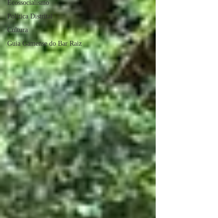
Ecossocialismo
Política Distrital
Cultura
Guia Gamense do Bar Raiz