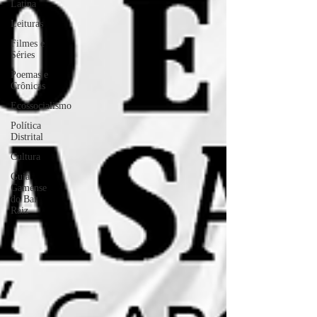
Latina
Leituras
Filmes e
Séries
Poemas e
Crônicas
Ecossocialismo
Política
Distrital
Cultura
Guia
Gamense
do Bar
Raiz