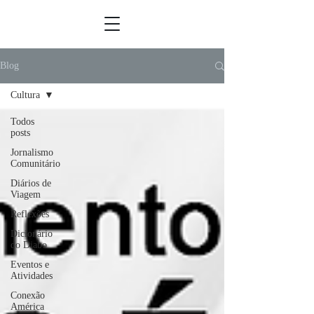
Blog
Cultura
Todos
posts
Jornalismo
Comunitário
Diários de
Viagem
Reflexões
Dicionário
do Diabo
Eventos e
Atividades
Conexão
América