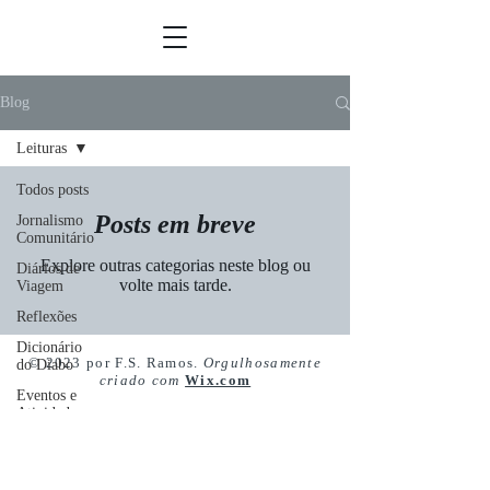
Blog
Leituras
Todos posts
Posts em breve
Jornalismo
Comunitário
Explore outras categorias neste blog ou
Diários de
volte mais tarde.
Viagem
Reflexões
Dicionário
© 2023 por F.S. Ramos.
Orgulhosamente
do Diabo
criado com
Wix.com
Eventos e
Atividades
Conexão
América
Latina