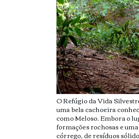
​O Refúgio da Vida Silvest
uma bela cachoeira conhec
como Meloso. Embora o luga
formações rochosas e uma á
córrego, de resíduos sóli