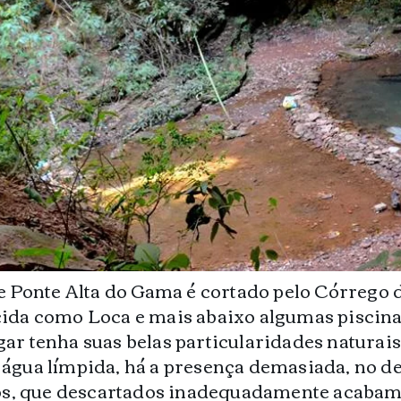
re Ponte Alta do Gama é cortado pelo Córrego 
ida como Loca e mais abaixo algumas piscina
r tenha suas belas particularidades naturais
gua límpida, há a presença demasiada, no dec
dos, que descartados inadequadamente acabam 