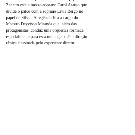
Zanetto está a mezzo-soprano Carol Araujo que 
divide o palco com a soprano Lívia Bergo no 
papel de Silvia. A regência fica a cargo do 
Maestro Deyvison Miranda que, além das 
protagonistas, conduz uma orquestra formada 
especialmente para essa montagem. Já a direção 
cênica é assinada pelo experiente diretor 
Francisco Mayrink direto de Minas Gerais, que 
tem em seu currículo mais de cem  montagens 
operísticas pelo Brasil.
A música de Zanetto é frequentemente descrita 
como delicada e quase camerística, refletindo a 
atmosfera renascentista em que a ópera…
Mostrar mais
Compartilhe esse evento