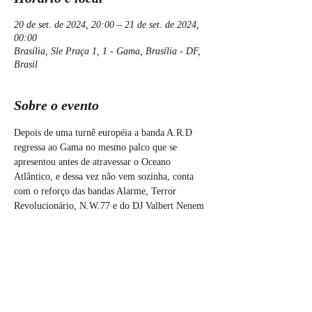
20 de set. de 2024, 20:00 – 21 de set. de 2024,
00:00
Brasília, Sle Praça 1, 1 - Gama, Brasília - DF,
Brasil
Sobre o evento
Depois de uma turnê européia a banda A.R.D 
regressa ao Gama no mesmo palco que se 
apresentou antes de atravessar o Oceano 
Atlântico, e dessa vez não vem sozinha, conta 
com o reforço das bandas Alarme, Terror 
Revolucionário, N.W.77 e do DJ Valbert Nenem 
com os seus discos de vinil.
O ingresso é 1 Kg de alimento não perecível!