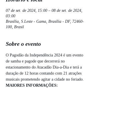
07 de set. de 2024, 15:00 – 08 de set. de 2024,
03:00
Brasília, S.Leste - Gama, Brasília - DF, 72460-
100, Brasil
Sobre o evento
O Pagodão da Independência 2024 é um evento 
de samba e pagode que decorrerá no 
estacionamento do Atacadão Dia-a-Dia e terá a 
duração de 12 horas contando com 21 atrações 
musicais prometendo agitar a cidade no feriado.
MAIORES INFORMAÇÕES:
.
sympla.com.br/evento/pagodao-da-
independencia/2024/2552624