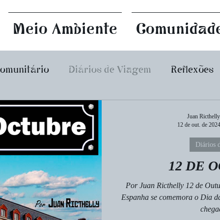
Meio Ambiente
Comunidad
Comunitário
Diários de Viagem
Reflexões
Eventos e Atividades
Conexão América Latina
Juan Ricthelly
12 de out. de 202
Diários 
s e Crônicas
Ecossocialismo
Política Dist
12 DE 
Por Juan Ricthelly 12 de Outu
iz
Espanha se comemora o Dia da
chegad