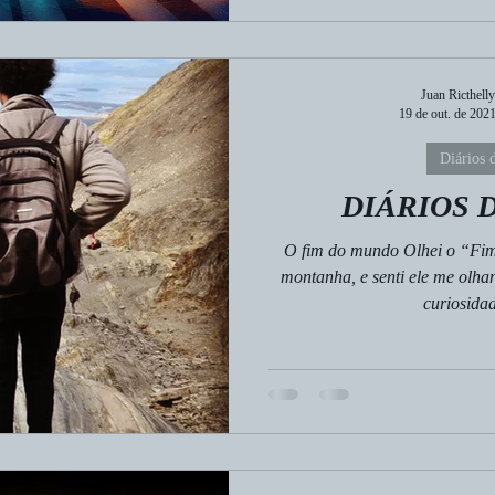
Juan Ricthelly
19 de out. de 202
Diários 
DIÁRIOS 
O fim do mundo Olhei o “Fim
montanha, e senti ele me olh
curiosidade