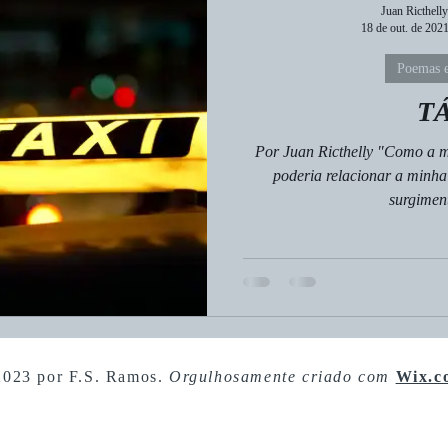
Juan Ricthelly
18 de out. de 202
Poemas e
T
Por Juan Ricthelly "Como a m
poderia relacionar a minha
surgiment
2023 por F.S. Ramos.
Orgulhosamente criado com
Wix.c