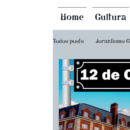
Home
Cultura
Todos posts
Jornalismo 
Dicionário do Diabo
Filmes e Séries
Poema
Guia Gamense do Bar Ra