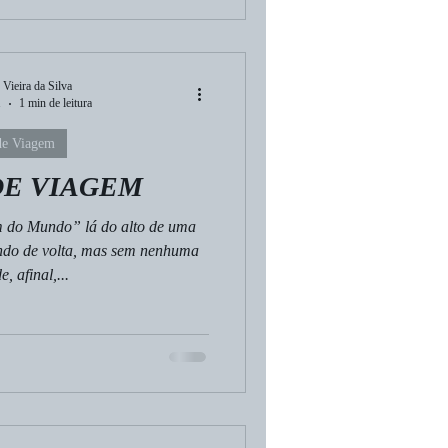
 Vieira da Silva
1
1 min de leitura
de Viagem
DE VIAGEM
 do Mundo” lá do alto de uma
ando de volta, mas sem nenhuma
, afinal,...