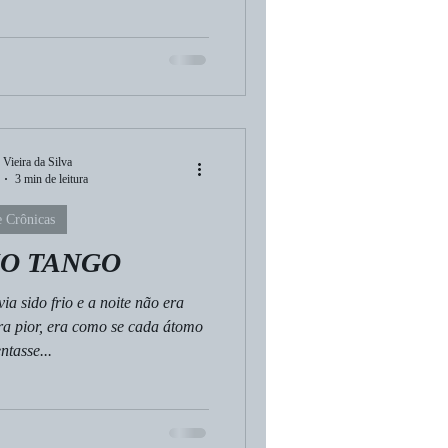
 Vieira da Silva
3 min de leitura
 Crônicas
MO TANGO
ia sido frio e a noite não era
era pior, era como se cada átomo
ntasse...