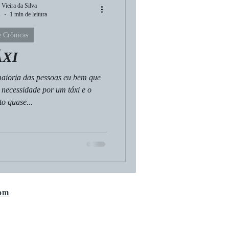
 Vieira da Silva
1
1 min de leitura
 Crônicas
ÁXI
aioria das pessoas eu bem que
 necessidade por um táxi e o
o quase...
om