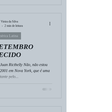
 Vieira da Silva
2 min de leitura
érica Latina
 SETEMBRO
ECIDO
Juan Ricthelly Não, não estou
 2001 em Nova York, que é uma
ante pelo...