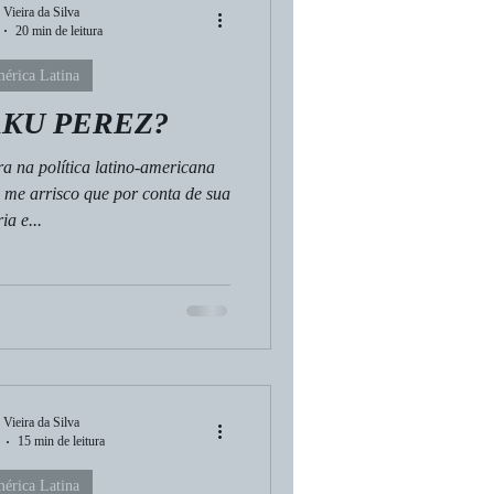
 Vieira da Silva
20 min de leitura
érica Latina
AKU PEREZ?
ra na política latino-americana
 me arrisco que por conta de sua
ia e...
 Vieira da Silva
15 min de leitura
érica Latina