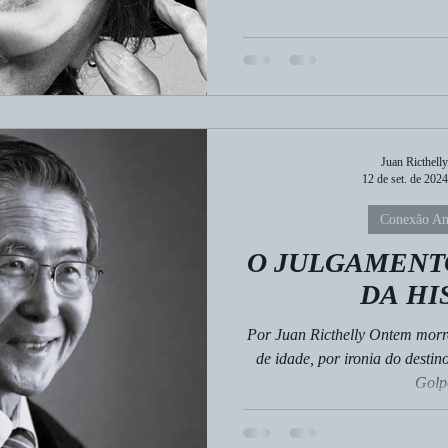
Juan Ricthelly
12 de set. de 2024
Conexão Am
O JULGAMENT
DA HI
Por Juan Ricthelly Ontem morreu Alberto Fujimori aos 86 anos
de idade, por ironia do destin
Golpe