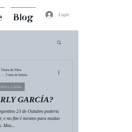
Login
e
Blog
Leituras
 Vieira da Silva
4
3 min de leitura
érica Latina
rital
Cultura
RLY GARCÍA?
rgentino 23 de Outubro poderia
r, e no fim é mesmo para muitas
. Mas...