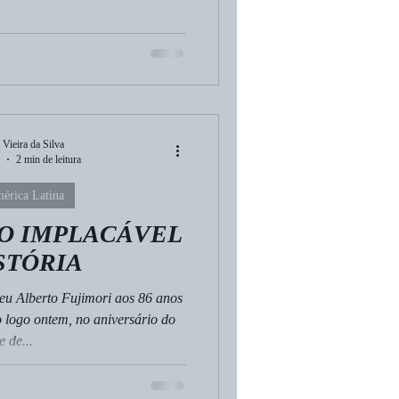
 Vieira da Silva
2 min de leitura
érica Latina
O IMPLACÁVEL
STÓRIA
o logo ontem, no aniversário do
 de...