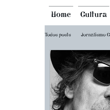
Home
Cultura
Todos posts
Jornalismo 
Dicionário do Diabo
Filmes e Séries
Poema
Guia Gamense do Bar Ra