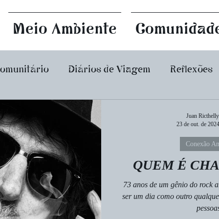
Meio Ambiente
Comunidad
Comunitário
Diários de Viagem
Reflexões
Eventos e Atividades
Conexão América Latina
Juan Ricthelly
23 de out. de 202
Conexão Am
s e Crônicas
Ecossocialismo
Política Dist
QUEM É CHA
73 anos de um gênio do rock a
iz
ser um dia como outro qualque
pessoas